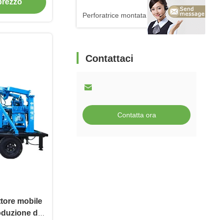
 prezzo
Perforatrice montata camion
Contattaci
Contatta ora
tore mobile
roduzione del