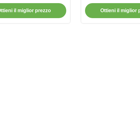
configurazione
pozzo trivellato de
ttieni il miglior prezzo
Ottieni il miglior