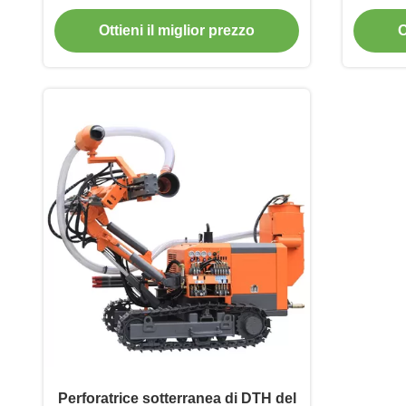
200m
Ottieni il miglior prezzo
O
Perforatrice sotterranea di DTH del