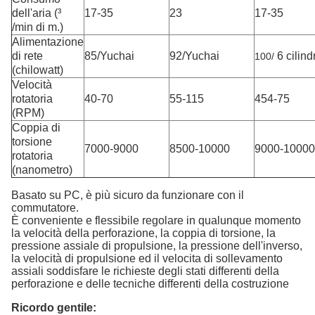
dell'aria (³
17-35
23
17-35
/min di m.)
Alimentazione
di rete
85/Yuchai
92/Yuchai
6 cilindr
100/
(chilowatt)
Velocità
rotatoria
40-70
55-115
454-75
(RPM)
Coppia di
torsione
7000-9000
8500-10000
9000-10000
rotatoria
(nanometro)
Basato su PC, è più sicuro da funzionare con il
commutatore.
È conveniente e flessibile regolare in qualunque momento
la velocità della perforazione, la coppia di torsione, la
pressione assiale di propulsione, la pressione dell'inverso,
la velocità di propulsione ed il velocita di sollevamento
assiali soddisfare le richieste degli stati differenti della
perforazione e delle tecniche differenti della costruzione
Ricordo gentile: