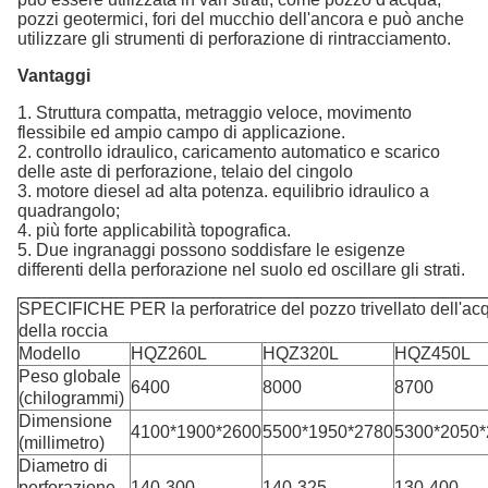
pozzi geotermici, fori del mucchio dell'ancora e può anche
utilizzare gli strumenti di perforazione di rintracciamento.
Vantaggi
1. Struttura compatta, metraggio veloce, movimento
flessibile ed ampio campo di applicazione.
2. controllo idraulico, caricamento automatico e scarico
delle aste di perforazione, telaio del cingolo
3. motore diesel ad alta potenza. equilibrio idraulico a
quadrangolo;
4. più forte applicabilità topografica.
5. Due ingranaggi possono soddisfare le esigenze
differenti della perforazione nel suolo ed oscillare gli strati.
SPECIFICHE PER la perforatrice del pozzo trivellato dell'ac
della roccia
Modello
HQZ260L
HQZ320L
HQZ450L
Peso globale
6400
8000
8700
(chilogrammi)
Dimensione
4100*1900*2600
5500*1950*2780
5300*2050*
(millimetro)
Diametro di
perforazione
140-300
140-325
130-400