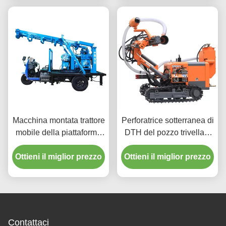
Macchina montata trattore
Perforatrice sotterranea di
mobile della piattaforma
DTH del pozzo trivellato
di produzione del pozzo
pneumatico della roccia
Ottieni il miglior prezzo
trivellato dell'acqua
Ottieni il miglior prezzo
Contattaci