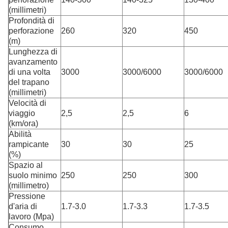
(millimetri)
Profondità di
perforazione
260
320
450
(m)
Lunghezza di
avanzamento
di una volta
3000
3000/6000
3000/6000
del trapano
(millimetri)
Velocità di
viaggio
2,5
2,5
6
(km/ora)
Abilità
rampicante
30
30
25
(%)
Spazio al
suolo minimo
250
250
300
(millimetro)
Pressione
d'aria di
1.7-3.0
1.7-3.3
1.7-3.5
lavoro (Mpa)
Consumo