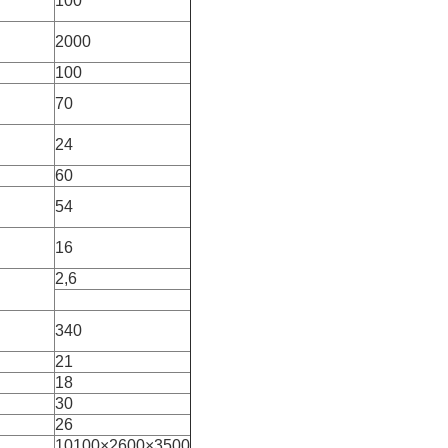
100
2000
100
70
24
60
54
16
2,6
340
21
18
30
26
10100×2600×3500