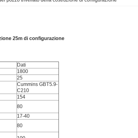
ruzione 25m di configurazione
Dati
1800
25
Cummins GBT5.9-
C210
154
80
17-40
80