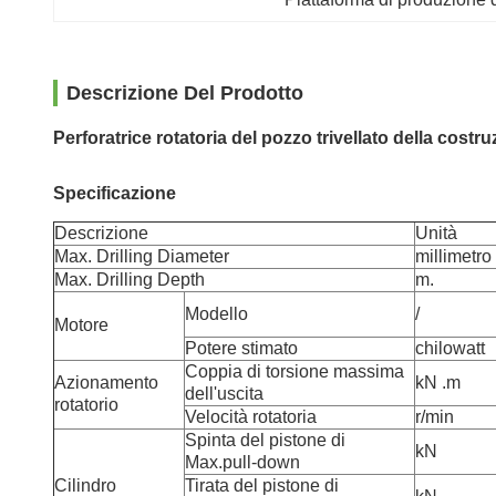
Descrizione Del Prodotto
Perforatrice rotatoria del pozzo trivellato della cost
Specificazione
Descrizione
Unità
Max. Drilling Diameter
millimetro
Max. Drilling Depth
m.
Modello
/
Motore
Potere stimato
chilowatt
Coppia di torsione massima
Azionamento
kN .m
dell'uscita
rotatorio
Velocità rotatoria
r/min
Spinta del pistone di
kN
Max.pull-down
Cilindro
Tirata del pistone di