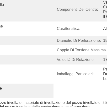
Va
la 
Co
Componenti Del Centro:
Po
Il
e 
Caratteristica:
Al
Diametro Di Perforazione:
1
Coppia Di Torsione Massima D
Velocità Di Rotazione:
17
Pa
Imballaggi Particolari:
De
L
e 
zzo trivellato
, 
materiale di trivellazione del pozzo trivellato di 2
el pozzo trivellato della costruzione di configurazione