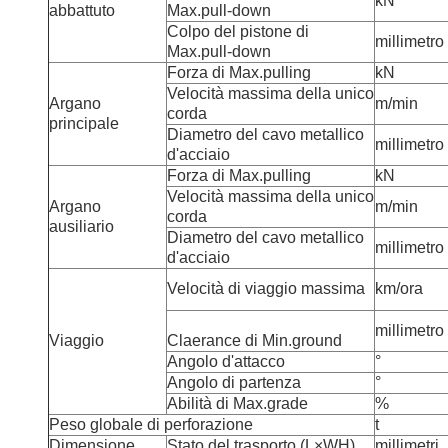
kN
abbattuto
Max.pull-down
Colpo del pistone di
millimetro
Max.pull-down
Forza di Max.pulling
kN
Velocità massima della unico
Argano
m/min
corda
principale
Diametro del cavo metallico
millimetro
d'acciaio
Forza di Max.pulling
kN
Velocità massima della unico
Argano
m/min
corda
ausiliario
Diametro del cavo metallico
millimetro
d'acciaio
Velocità di viaggio massima
km/ora
millimetro
Viaggio
Claerance di Min.ground
Angolo d'attacco
°
Angolo di partenza
°
Abilità di Max.grade
%
Peso globale di perforazione
t
Dimensione
Stato del trasporto (L×WH)
millimetri