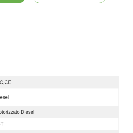
SO,CE
esel
torizzato Diesel
6T