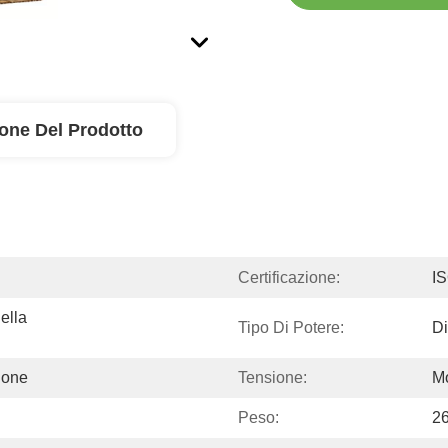
ione Del Prodotto
Certificazione:
I
lla 
Tipo Di Potere:
Di
ione
Tensione:
Mo
Peso:
2