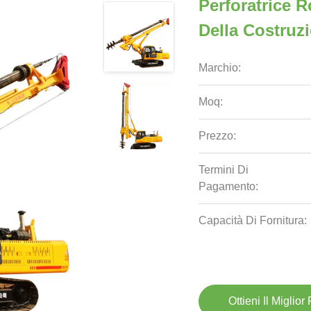
Perforatrice R
Della Costruz
Marchio:
Moq:
Prezzo:
Termini Di
Pagamento:
Capacità Di Fornitura:
Ottieni Il Miglior