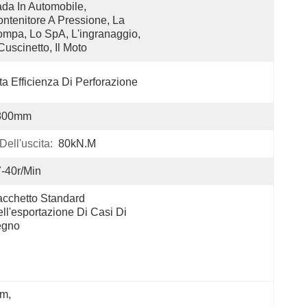
da In Automobile, 
ntenitore A Pressione, La 
mpa, Lo SpA, L'ingranaggio, 
 Cuscinetto, Il Moto
ta Efficienza Di Perforazione
800mm
ell'uscita:
80kN.m
-40r/min
cchetto Standard 
ll'esportazione Di Casi Di 
egno
5m
, 