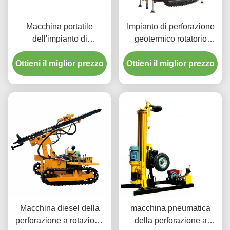
Macchina portatile
Impianto di perforazione
dell'impianto di
geotermico rotatorio
perforazione della
diesel portatile della
Ottieni il miglior prezzo
trivellazione dell'acqua
Ottieni il miglior prezzo
trivellazione dell'acqua
montata rimorchio
Macchina diesel della
macchina pneumatica
perforazione a rotazione
della perforazione a