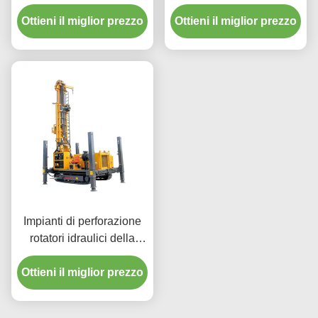
del pozzo d'acqua di
rotazione del pozzo
Ottieni il miglior prezzo
potere 30m
Ottieni il miglior prezzo
d'acqua di profondità di
150m
Impianti di perforazione
rotatori idraulici della
trivellazione dell'acqua
Ottieni il miglior prezzo
montati cingolo