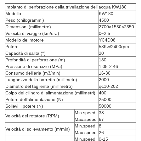
Impianto di perforazione della trivellazione dell'acqua KW180
Modello
KW180
Peso (chilogrammi)
4500
Dimensioni (millimetro)
2700×1550×2350
Velocità di viaggio (km/ora)
0~2.5
Modello del motore
YC4D08
Potere
58Kw/2400rpm
Capacità di salita (°)
20
Profondità di perforazione (m)
180
Pressione di esercizio (MPa)
1.05-2.46
Consumo dell'aria (m3/min)
16-30
Lunghezza della barretta (millimetri)
2000
Diametro del tagliente (millimetro)
φ110-202
Colpo del cilindro di alimentazione (millimetri)
400
Potere dell'alimentazione (N)
25000
Sollevi il potere (N)
50000
Min.speed
33
Velocità del rotatore (RPM)
Max.speed
67
Min.speed
8
Velocità di sollevamento (m/min)
Max.speed
26
Min.speed
0-15