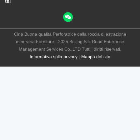
tel
Cina Buona qualità Perforatrice della roccia di estrazione
mineraria Fornitore. -2025 Beijing Silk Road Enterprise
Management Services Co.,LTD Tutti i diritti riservati.
Informativa sulla privacy
|
Mappa del sito