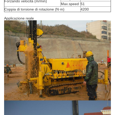
Forzando velocità (m/min)
Max.speed
51
Coppia di torsione di rotazione (N·m)
4200
Applicazione reale