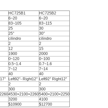
HC725B1
HC725B2
6~20
6~20
83~105
83~115
25
30
25°
30°
cilindro
cilindro
2
2
12
15
1900
2000
0~120
0~100
0.5~1.4
0.7~1.6
7~12
7~14
40
40
t17°
Left92°- Right12°
Left92° Right12°
2
2
300
300
2260
4530×2100×2260
5400×2100×2250
3200
4100
$10900
$12700