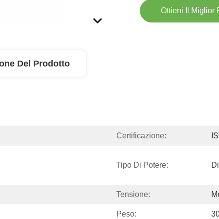
Ottieni Il Miglior
ione Del Prodotto
Certificazione:
I
Tipo Di Potere:
Di
Tensione:
Mo
Peso:
3