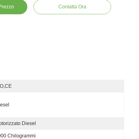
 Prezzo
Contatta Ora
SO,CE
esel
torizzato Diesel
000 Chilogrammi