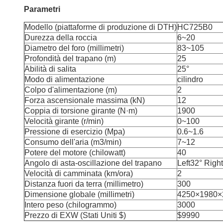
Parametri
Modello (piattaforme di produzione di DTH)
HC725B0
Durezza della roccia
6~20
Diametro del foro (millimetri)
83~105
Profondità del trapano (m)
25
Abilità di salita
25°
Modo di alimentazione
cilindro
Colpo d'alimentazione (m)
2
Forza ascensionale massima (kN)
12
Coppia di torsione girante (N·m)
1900
Velocità girante (r/min)
0~100
Pressione di esercizio (Mpa)
0.6~1.6
Consumo dell'aria (m3/min)
7~12
Potere del motore (chilowatt)
40
Angolo di asta-oscillazione del trapano
Left32° Righ
Velocità di camminata (km/ora)
2
Distanza fuori da terra (millimetro)
300
Dimensione globale (millimetri)
4250×1980×
Intero peso (chilogrammo)
3000
Prezzo di EXW (Stati Uniti $)
$9990