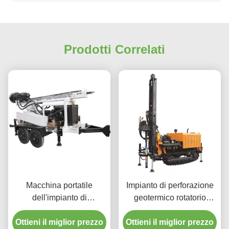
Prodotti Correlati
Macchina portatile
Impianto di perforazione
dell'impianto di
geotermico rotatorio
perforazione della
diesel portatile della
Ottieni il miglior prezzo
trivellazione dell'acqua
Ottieni il miglior prezzo
trivellazione dell'acqua