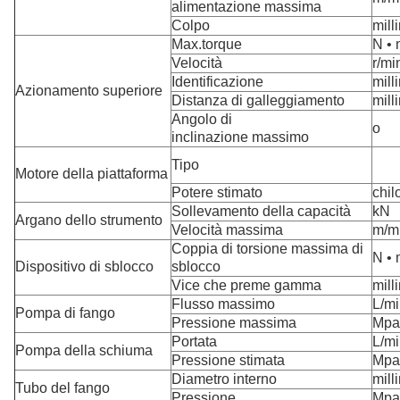
alimentazione massima
Colpo
mill
Max.torque
N • 
Velocità
r/mi
Identificazione
mill
Azionamento superiore
Distanza di galleggiamento
mill
Angolo di
o
inclinazione massimo
Tipo
Motore della piattaforma
Potere stimato
chil
Sollevamento della capacità
kN
Argano dello strumento
Velocità massima
m/m
Coppia di torsione massima di
N • 
Dispositivo di sblocco
sblocco
Vice che preme gamma
mill
Flusso massimo
L/m
Pompa di fango
Pressione massima
Mpa
Portata
L/m
Pompa della schiuma
Pressione stimata
Mpa
Diametro interno
mill
Tubo del fango
Pressione
Mpa