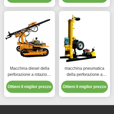
montata rimorchio
Macchina diesel della
macchina pneumatica
perforazione a rotazione
della perforazione a
del pozzo d'acqua di
rotazione del pozzo
Ottieni il miglior prezzo
potere 30m
Ottieni il miglior prezzo
d'acqua di profondità di
150m