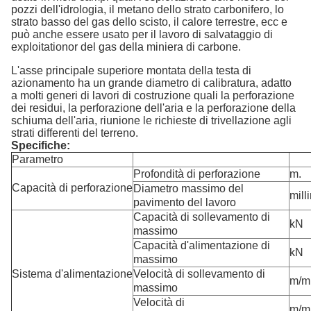
pozzi dell'idrologia, il metano dello strato carbonifero, lo
strato basso del gas dello scisto, il calore terrestre, ecc e
può anche essere usato per il lavoro di salvataggio di
exploitationor del gas della miniera di carbone.
L'asse principale superiore montata della testa di
azionamento ha un grande diametro di calibratura, adatto
a molti generi di lavori di costruzione quali la perforazione
dei residui, la perforazione dell'aria e la perforazione della
schiuma dell'aria, riunione le richieste di trivellazione agli
strati differenti del terreno.
Specifiche:
Parametro
Profondità di perforazione
m.
Capacità di perforazione
Diametro massimo del
mill
pavimento del lavoro
Capacità di sollevamento di
kN
massimo
Capacità d'alimentazione di
kN
massimo
Sistema d'alimentazione
Velocità di sollevamento di
m/m
massimo
Velocità di
m/m