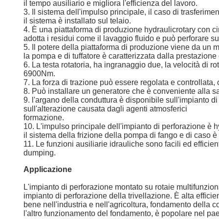
il tempo ausiliario e migliora l'efficienza del lavoro.
3. Il sistema dell'impulso principale, il caso di trasferi
il sistema è installato sul telaio.
4. È una piattaforma di produzione hydraulicrotary con 
adotta i residui come il lavaggio fluido e può perforare su
5. Il potere della piattaforma di produzione viene da un
la pompa e di tuffatore è caratterizzata dalla prestazione
6. La testa rotatoria, ha ingranaggio due, la velocità di 
6900Nm.
7. La forza di trazione può essere regolata e controllata
8. Può installare un generatore che è conveniente alla sal
9. l'argano della conduttura è disponibile sull'impianto d
sull'alterazione causata dagli agenti atmosferici
formazione.
10. L'impulso principale dell'impianto di perforazione è h
il sistema della frizione della pompa di fango e di caso è 
11. Le funzioni ausiliarie idrauliche sono facili ed efficien
dumping.
Applicazione
L'impianto di perforazione montato su rotaie multifunzion
impianto di perforazione della trivellazione. È alta effic
bene nell'industria e nell'agricoltura, fondamento della
l'altro funzionamento del fondamento, è popolare nel pae