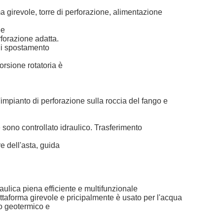
ma girevole, torre di perforazione, alimentazione
he
rforazione adatta.
 di spostamento
orsione rotatoria è
'impianto di perforazione sulla roccia del fango e
e sono controllato idraulico. Trasferimento
re dell'asta, guida
aulica piena efficiente e multifunzionale
attaforma girevole e pricipalmente è usato per l'acqua
zo geotermico e