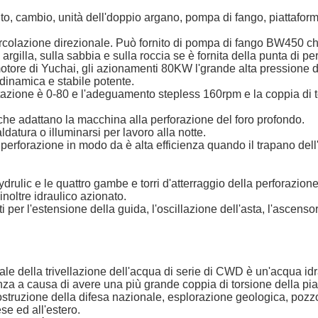
mento, cambio, unità dell'doppio argano, pompa di fango, piattafor
circolazione direzionale. Può fornito di pompa di fango BW450 c
 argilla, sulla sabbia e sulla roccia se è fornita della punta di pe
 motore di Yuchai, gli azionamenti 80KW l'grande alta pressione
 dinamica e stabile potente.
rotazione è 0-80 e l'adeguamento stepless 160rpm e la coppia di t
, che adattano la macchina alla perforazione del foro profondo.
datura o illuminarsi per lavoro alla notte.
i perforazione in modo da è alta efficienza quando il trapano dell
ydrulic e le quattro gambe e torri d'atterraggio della perforazion
inoltre idraulico azionato.
ti per l'estensione della guida, l'oscillazione dell'asta, l'ascenso
ale della trivellazione dell'acqua di serie di CWD è un'acqua idr
ienza a causa di avere una più grande coppia di torsione della pi
 costruzione della difesa nazionale, esplorazione geologica, poz
se ed all'estero.