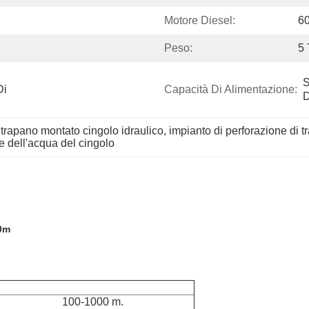
Motore Diesel:
6
Peso:
5 
S
i 
Capacità Di Alimentazione:
D
 trapano montato cingolo idraulico
, 
impianto di perforazione di 
e dell'acqua del cingolo
00m
azione
 globali
100-1000 m.