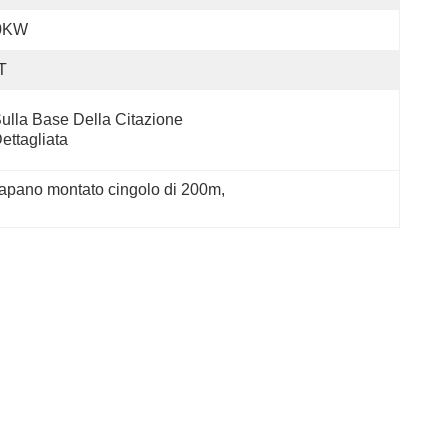
0KW
T
ulla Base Della Citazione 
ettagliata
trapano montato cingolo di 200m
, 