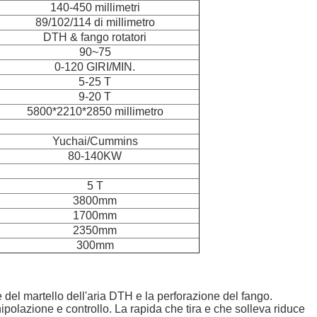
140-450 millimetri
89/102/114 di millimetro
DTH & fango rotatori
90~75
0-120 GIRI/MIN.
5-25 T
9-20 T
5800*2210*2850 millimetro
Yuchai/Cummins
80-140KW
5 T
3800mm
1700mm
2350mm
300mm
 del martello dell'aria DTH e la perforazione del fango.
polazione e controllo. La rapida che tira e che solleva riduce