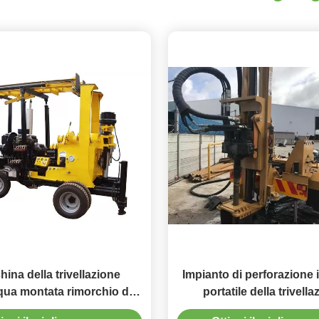
ina della trivellazione
Impianto di perforazione 
qua montata rimorchio di
portatile della trivella
JXY600 600m
dell'acqua