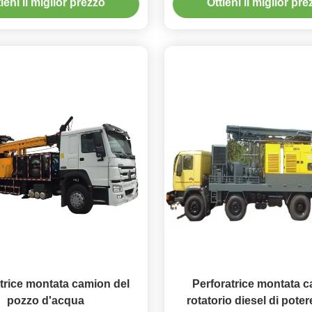
ieni il miglior prezzo
Ottieni il miglior pr
trice montata camion del
Perforatrice montata 
pozzo d'acqua
rotatorio diesel di pote