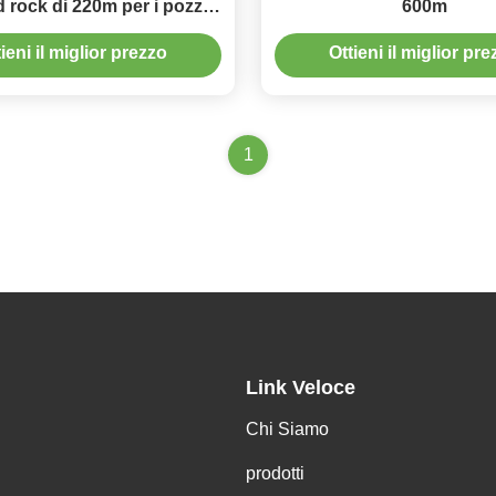
d rock di 220m per i pozzi
600m
profondi
ieni il miglior prezzo
Ottieni il miglior pr
1
Link Veloce
Chi Siamo
prodotti