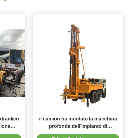
idraulico
il camion ha montato la macchina
zione
profonda dell'impianto di
perforazione della trivellazione