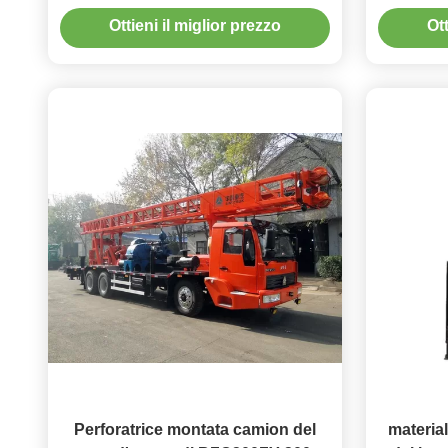
Ottieni il miglior prezzo
Ott
Perforatrice montata camion del
material