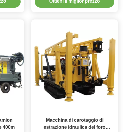
ezzo
Ottieni il miglior prezzo
dell'acqua del pozzo trivellato
camion
Macchina di carotaggio di
re 400m
estrazione idraulica del foro