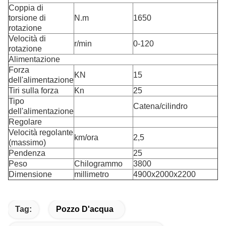
Coppia di
torsione di
N.m
1650
rotazione
Velocità di
r/min
0-120
rotazione
Alimentazione
Forza
KN
15
dell'alimentazione
Tiri sulla forza
Kn
25
Tipo
Catena/cilindro
dell'alimentazione
Regolare
Velocità regolante
km/ora
2,5
(massimo)
Pendenza
25
Peso
Chilogrammo
3800
Dimensione
millimetro
4900x2000x2200
Tag:
Pozzo D'acqua