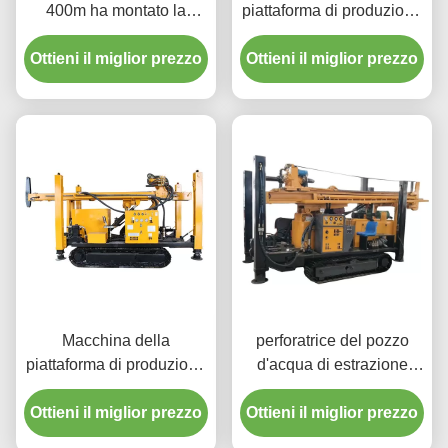
400m ha montato la
piattaforma di produzione
perforatrice dell'aria DTH
del cingolo DTH di 200m
Ottieni il miglior prezzo
Ottieni il miglior prezzo
HWZ
Macchina della
perforatrice del pozzo
piattaforma di produzione
d'acqua di estrazione
di Hudraulic 300m DTH
mineraria del pozzo
Ottieni il miglior prezzo
per il pozzo d'acqua
Ottieni il miglior prezzo
trivellato di 300m DTH