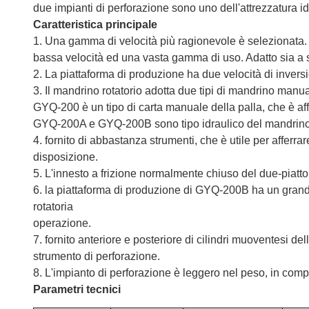
due impianti di perforazione sono uno dell'attrezzatura 
Caratteristica principale
1. Una gamma di velocità più ragionevole è selezionata. Ci
bassa velocità ed una vasta gamma di uso. Adatto sia a 
2. La piattaforma di produzione ha due velocità di inversio
3. Il mandrino rotatorio adotta due tipi di mandrino manua
GYQ-200 è un tipo di carta manuale della palla, che è af
GYQ-200A e GYQ-200B sono tipo idraulico del mandrino, c
4. fornito di abbastanza strumenti, che è utile per afferr
disposizione.
5. L'innesto a frizione normalmente chiuso del due-piatto è
6. la piattaforma di produzione di GYQ-200B ha un grande 
rotatoria
operazione.
7. fornito anteriore e posteriore di cilindri muoventesi d
strumento di perforazione.
8. L'impianto di perforazione è leggero nel peso, in compa
Parametri tecnici