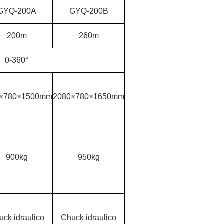
GYQ-200A
GYQ-200B
200m
260m
0-360°
0×780×1500mm
2080×780×1650mm
900kg
950kg
uck idraulico
Chuck idraulico