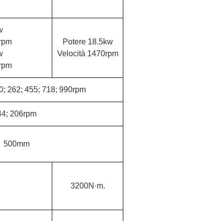
w
0rpm
Potere 18.5kw
w
Velocità 1470rpm
0rpm
10; 262; 455; 718; 990rpm
44; 206rpm
500mm
3200N·m.