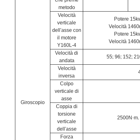
metodo
Velocità
Potere 15k
verticale
Velocità 146
dell'asse con
Potere 15k
il motore
Velocità 146
Y160L-4
Velocità di
55; 96; 152; 2
andata
Velocità
inversa
Colpo
verticale di
asse
Giroscopio
Coppia di
torsione
2500N·m.
verticale
dell'asse
Forza