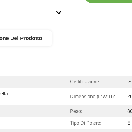
ione Del Prodotto
Certificazione:
I
lla 
Dimensione (l*w*h):
2
Peso:
8
Tipo Di Potere:
El