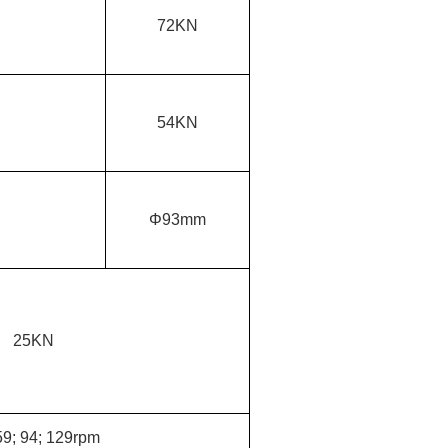
72KN
54KN
Φ93mm
25KN
59; 94; 129rpm