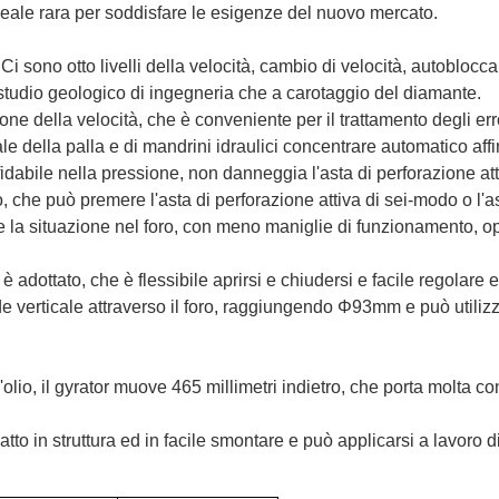
ideale rara per soddisfare le esigenze del nuovo mercato.
 sono otto livelli della velocità, cambio di velocità, autoblocca
studio geologico di ingegneria che a carotaggio del diamante.
ne della velocità, che è conveniente per il trattamento degli erro
le della palla e di mandrini idraulici concentrare automatico affi
fidabile nella pressione, non danneggia l'asta di perforazione a
he può premere l'asta di perforazione attiva di sei-modo o l'as
are la situazione nel foro, con meno maniglie di funzionamento, op
 adottato, che è flessibile aprirsi e chiudersi e facile regolare 
verticale attraverso il foro, raggiungendo Φ93mm e può utilizzar
ell'olio, il gyrator muove 465 millimetri indietro, che porta molt
tto in struttura ed in facile smontare e può applicarsi a lavoro 