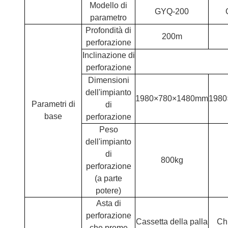
Modello di
GYQ-200
parametro
Profondità di
200m
perforazione
Inclinazione di
perforazione
Dimensioni
dell'impianto
1980×780×1480mm
198
Parametri di
di
base
perforazione
Peso
dell'impianto
di
800kg
perforazione
(a parte
potere)
Asta di
perforazione
Cassetta della palla
Ch
che preme