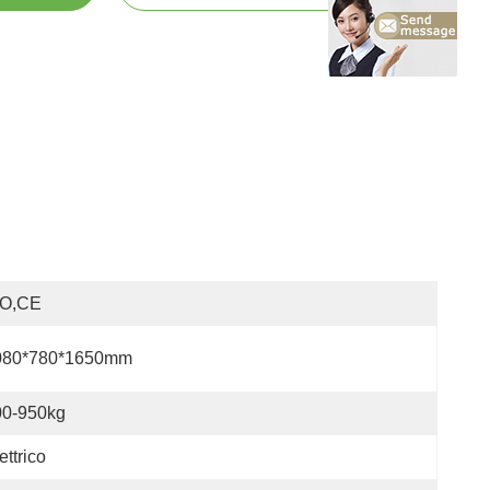
SO,CE
080*780*1650mm
00-950kg
ettrico