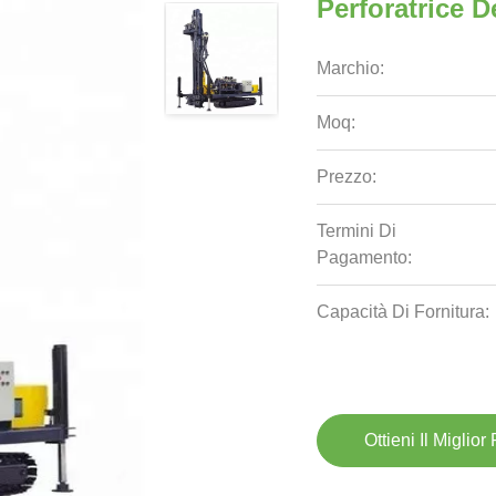
Perforatrice D
Marchio:
Moq:
Prezzo:
Termini Di
Pagamento:
Capacità Di Fornitura:
Ottieni Il Miglior