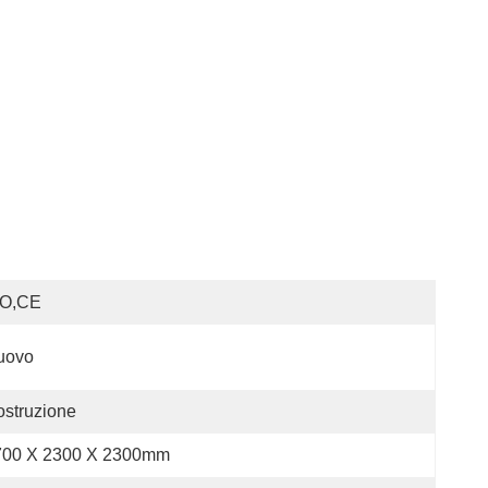
SO,CE
uovo
struzione
700 X 2300 X 2300mm