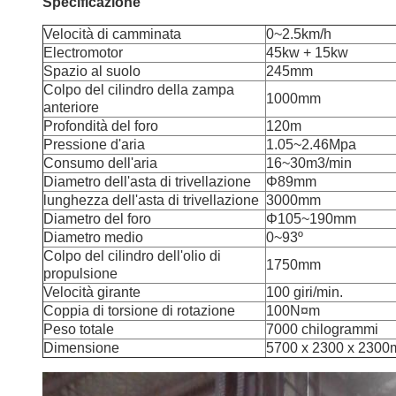
Specificazione
Velocità di camminata
0~2.5km/h
Electromotor
45kw + 15kw
Spazio al suolo
245mm
Colpo del cilindro della zampa
1000mm
anteriore
Profondità del foro
120m
Pressione d'aria
1.05~2.46Mpa
Consumo dell'aria
16~30m3/min
Diametro dell'asta di trivellazione
Φ89mm
lunghezza dell'asta di trivellazione
3000mm
Diametro del foro
Φ105~190mm
Diametro medio
0~93º
Colpo del cilindro dell'olio di
1750mm
propulsione
Velocità girante
100 giri/min.
Coppia di torsione di rotazione
100N¤m
Peso totale
7000 chilogrammi
Dimensione
5700 x 2300 x 230