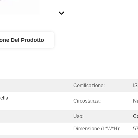
ione Del Prodotto
Certificazione:
I
lla 
Circostanza:
N
Uso:
Co
Dimensione (l*w*h):
5