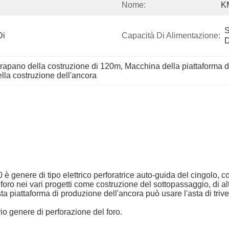
Nome:
K
S
i 
Capacità Di Alimentazione:
D
 trapano della costruzione di 120m
, 
Macchina della piattaforma d
ella costruzione dell'ancora
 genere di tipo elettrico perforatrice auto-guida del cingolo, co
l foro nei vari progetti come costruzione del sottopassaggio, di a
sta piattaforma di produzione dell'ancora può usare l'asta di trive
rio genere di perforazione del foro.